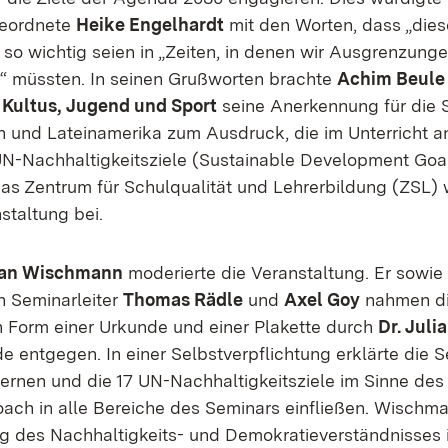
eordnete
Heike Engelhardt
mit den Worten, dass „di
so wichtig seien in „Zeiten, in denen wir Ausgrenzung
“ müssten. In seinen Grußworten brachte
Achim Beule
 Kultus, Jugend und Sport
seine Anerkennung für die 
en und Lateinamerika zum Ausdruck, die im Unterricht a
UN-Nachhaltigkeitsziele (Sustainable Development Goa
 das Zentrum für Schulqualität und Lehrerbildung (ZSL
staltung bei.
 Jan Wischmann
moderierte die Veranstaltung. Er sowie
n Seminarleiter
Thomas Rädle
und
Axel Goy
nahmen d
 Form einer Urkunde und einer Plakette durch
Dr. Juli
e entgegen. In einer Selbstverpflichtung erklärte die S
ernen und die 17 UN-Nachhaltigkeitsziele im Sinne de
roach
in alle Bereiche des Seminars einfließen. Wischman
g des Nachhaltigkeits- und Demokratieverständnisses 