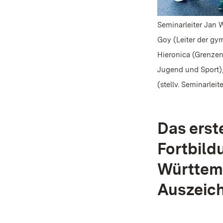
Seminarleiter Jan 
Goy (Leiter der gym
Hieronica (Grenzenl
Jugend und Sport),
(stellv. Seminarleit
Das erst
Fortbild
Württemb
Auszeic