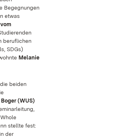
ese Begegnungen
en etwas
 vom
Studierenden
n beruflichen
ls, SDGs)
) wohnte
Melanie
 die beiden
ie
a Boger (WUS)
eminarleitung,
s
Whole
n stellte fest:
in der