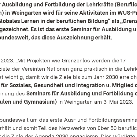
 Ausbildung und Fortbildung der Lehrkräfte (Berufli
 in Weingarten wird für seine Aktivitäten im WUS-P
lobales Lernen in der beruflichen Bildung“ als „Gren
sgezeichnet. Es ist das erste Seminar für Ausbildung 
bundesweit, das diese Auszeichnung erhält.
.2023. „Mit Projekten wie Grenzenlos werden die 17
ziele der Vereinten Nationen ganz praktisch in die Lehr
st wichtig, damit wir die Ziele bis zum Jahr 2030 erreic
 für Soziales, Gesundheit und Integration u. Mitglied
chnung des
Seminars für Ausbildung und Fortbildung d
hulen und Gymnasium)
in Weingarten am 3. Mai 2023.
 bundesweit um das erste Aus- und Fortbildungssemina
hält und somit Teil des Netzwerks von über 50 berufli
für die Ziele der Agenda 2030 engagieren. Dies würdigte