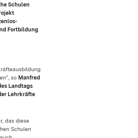
che Schulen
rojekt
zenlos-
und Fortbildung
kräfteausbildung
hen“, so
Manfred
 des Landtags
er Lehrkräfte
r, das diese
chen Schulen
 auch