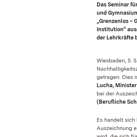
Das Seminar für
und Gymnasium)
„Grenzenlos – G
Institution“ au
der Lehrkräfte 
Wiesbaden, 5. 5
Nachhaltigkeits
getragen. Dies i
Lucha, Minister
bei der Auszei
(Berufliche Sc
Es handelt sich
Auszeichnung er
wird, die sich 