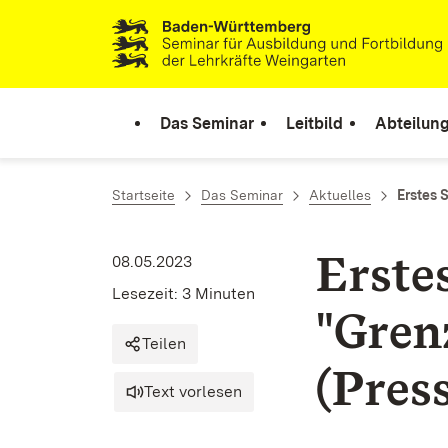
Zum Inhalt springen
Link zur Startseite
Das Seminar
Leitbild
Abteilung
Startseite
Das Seminar
Aktuelles
Erstes 
Erste
08.05.2023
Lesezeit: 3 Minuten
"Gren
Teilen
(Pres
Text vorlesen