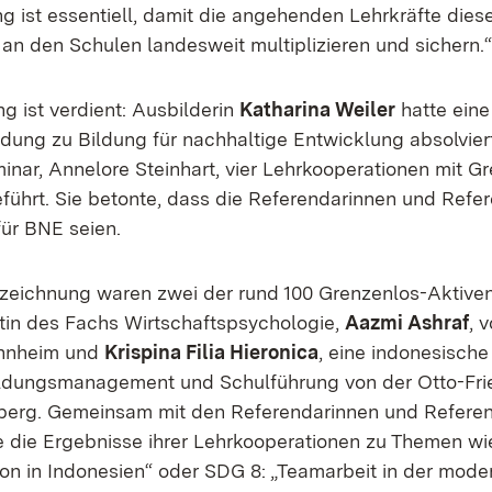
g ist essentiell, damit die angehenden Lehrkräfte dies
 an den Schulen landesweit multiplizieren und sichern.“
g ist verdient: Ausbilderin
Katharina Weiler
hatte eine
ldung zu Bildung für nachhaltige Entwicklung absolviert
inar, Annelore Steinhart, vier Lehrkooperationen mit G
führt. Sie betonte, dass die Referendarinnen und Refe
für BNE seien.
eichnung waren zwei der rund 100 Grenzenlos-Aktiven 
tin des Fachs Wirtschaftspsychologie,
Aazmi Ashraf
, 
nnheim und
Krispina Filia Hieronica
, eine indonesische
ldungsmanagement und Schulführung von der Otto-Fri
mberg. Gemeinsam mit den Referendarinnen und Refere
ie die Ergebnisse ihrer Lehrkooperationen zu Themen wi
on in Indonesien“ oder SDG 8: „Teamarbeit in der mode