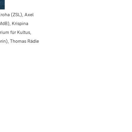
roha (ZSL), Axel
MdB), Krispina
rium für Kultus,
erin), Thomas Rädle