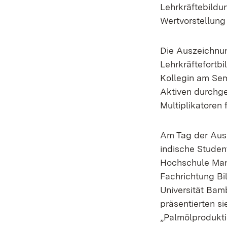
Lehrkräftebildun
Wertvorstellung
Die Auszeichnun
Lehrkräftefortbi
Kollegin am Sem
Aktiven durchge
Multiplikatoren 
Am Tag der Ausz
indische Studen
Hochschule Ma
Fachrichtung Bi
Universität Ba
präsentierten s
„Palmölprodukti