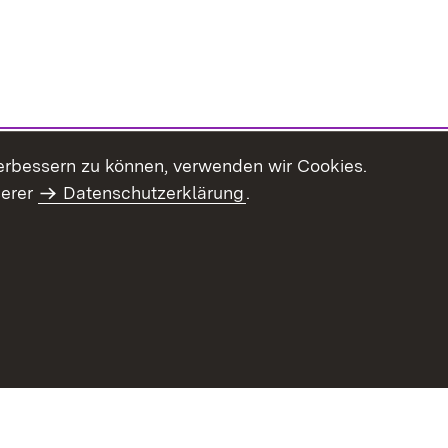
erbessern zu können, verwenden wir Cookies.
serer
Datenschutzerklärung
.
haltsübersicht
Kontakt
Impressum
Datenschutz
Benut