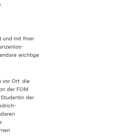
e
 und mit Ihrer
renzenlos-
rendare wichtige
vor Ort: die
von der FOM
 Studentin der
edrich-
ndaren
e
rnen