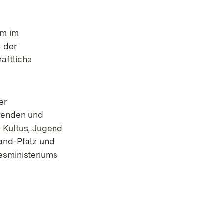
em im
 der
aftliche
er
hrenden und
r Kultus, Jugend
and-Pfalz und
sministeriums