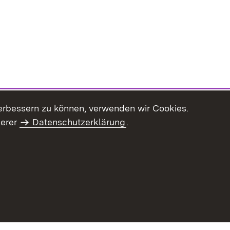
erbessern zu können, verwenden wir Cookies.
serer
Datenschutzerklärung
.
haltsübersicht
Kontakt
Impressum
Datenschutz
Benut