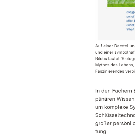
Auf einer Darstellun
und einer symbolhaf
Bildes lautet 'Biolog
Mythos des Lebens, d
Faszinierendes verbi
In den Fächern Bi
pli­nä­ren Wis­sen
um kom­ple­xe Sys
Schlüsseltechno
gro­ßer persönlich
tung.