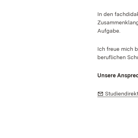
In den fachdida
Zusammenklang a
Aufgabe.
Ich freue mich 
beruflichen Sch
Unsere Anspre
E-Mail:
Studiendirek