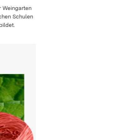
r Weingarten
ichen Schulen
ildet.