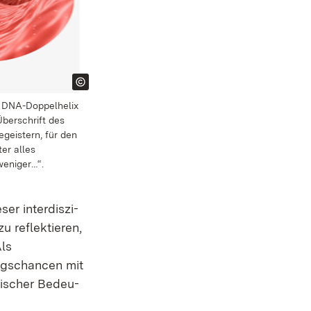
er DNA-Doppelhelix
berschrift des
egeistern, für den
er alles
weniger…“.
 in­ter­dis­zi­
 re­flek­tie­ren,
Als
ungschancen mit
ti­scher Be­deu­