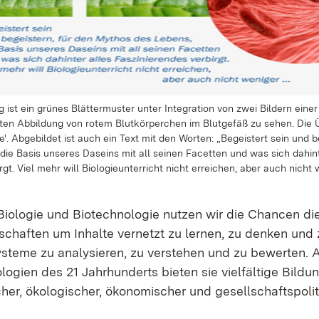
g ist ein grünes Blättermuster unter Integration von zwei Bildern ein
ten Abbildung von rotem Blutkörperchen im Blutgefäß zu sehen. Die Ü
ie'. Abgebildet ist auch ein Text mit den Worten: „Begeistert sein und b
ie Basis unseres Daseins mit all seinen Facetten und was sich dahint
rgt. Viel mehr will Biologieunterricht nicht erreichen, aber auch nicht 
ologie und Bio­tech­no­lo­gie nutzen wir die Chancen dieser
­schaften um In­hal­te ver­netzt zu ler­nen, zu den­ken und zu
­te­me zu ana­ly­sie­ren, zu verstehen und zu be­wer­ten. 
logien des 21 Jahrhunderts bieten sie vielfältige Bild
er, öko­lo­gi­scher, öko­no­mi­scher und ge­sell­schafts­po­li­