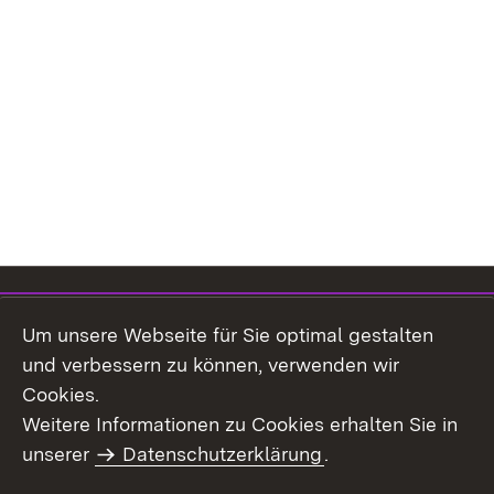
Inhaltsübersicht
Kontakt
Um unsere Webseite für Sie optimal gestalten
Impressum
Datenschutz
und verbessern zu können, verwenden wir
Benutzungshinweise
Erklärung zur
Cookies.
Barrierefreiheit
Weitere Informationen zu Cookies erhalten Sie in
unserer
Datenschutzerklärung
.