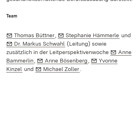
Team
E-Mail:
(Öffnet in neuem Fenster)
E-Mail:
(Öffnet
Thomas Büttner
,
Stephanie Hämmerle
und
E-Mail:
(Öffnet in neuem Fenster)
Dr. Markus Schwahl
(Leitung) sowie
E-Mail:
zusätzlich in der Leitperspektivenwoche
Anne
(Öffnet in neuem Fenster)
E-Mail:
(Öffnet in neuem Fe
E-Mail:
Bammerlin
,
Anne Bösenberg
,
Yvonne
(Öffnet in neuem Fenster)
E-Mail:
(Öffnet in neuem Fenste
Kinzel
und
Michael Zoller
.