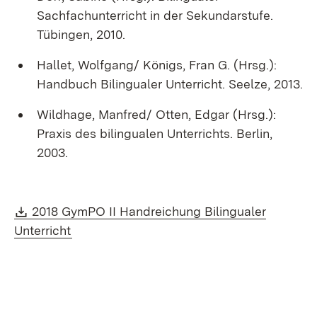
Sachfachunterricht in der Sekundarstufe.
Tübingen, 2010.
Hallet, Wolfgang/ Königs, Fran G. (Hrsg.):
Handbuch Bilingualer Unterricht. Seelze, 2013.
Wildhage, Manfred/ Otten, Edgar (Hrsg.):
Praxis des bilingualen Unterrichts. Berlin,
2003.
Download:
2018 GymPO II Handreichung Bilingualer
(Öffnet in neuem Fenster)
Unterricht