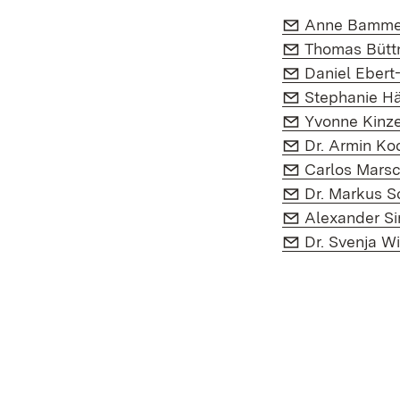
E-Mail:
Anne Bammer
E-Mail:
Thomas Bütt
E-Mail:
Daniel Ebert
E-Mail:
Stephanie H
E-Mail:
Yvonne Kinze
E-Mail:
Dr. Armin Ko
E-Mail:
Carlos Marsc
E-Mail:
Dr. Markus 
E-Mail:
Alexander S
E-Mail:
Dr. Svenja Wi