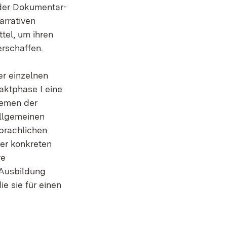
 der Dokumentar-
arrativen
tel, um ihren
erschaffen.
er einzelnen
aktphase I eine
hemen der
allgemeinen
prachlichen
er konkreten
re
 Ausbildung
e sie für einen